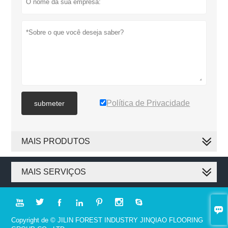
Política de Privacidade
submeter
MAIS PRODUTOS
MAIS SERVIÇOS








Copyright de © JILIN FOREST INDUSTRY JINQIAO FLOORING