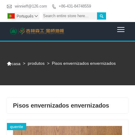

winnieff@126.com
+86-431-84748559


Português

Togg

>
produtos
>
Pisos envernizados envernizados
casa
Pisos envernizados envernizados
quente