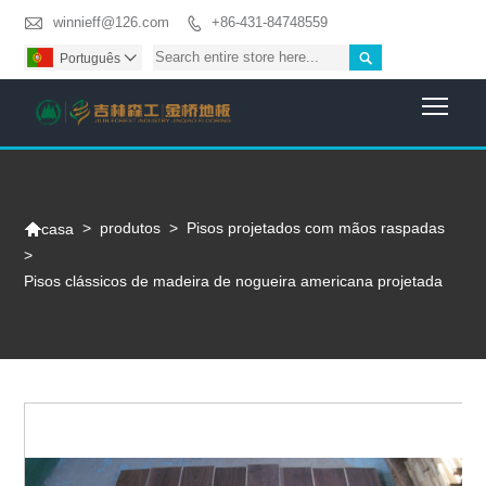

winnieff@126.com
+86-431-84748559


Português

Togg

>
produtos
>
Pisos projetados com mãos raspadas
casa
>
Pisos clássicos de madeira de nogueira americana projetada