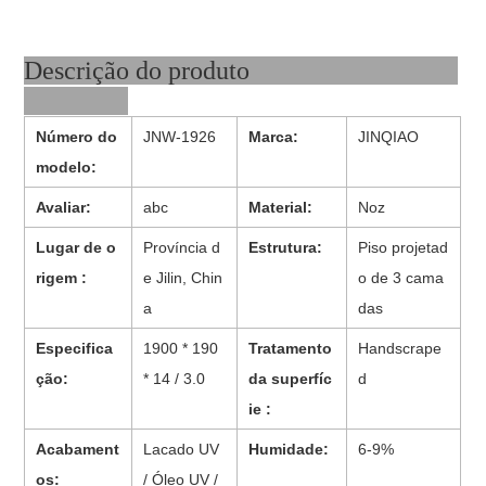
Descrição do produto
Número do
JNW-1926
Marca:
JINQIAO
modelo:
Avaliar:
abc
Material:
Noz
Lugar de o
Província d
Estrutura:
Piso projetad
rigem :
e Jilin, Chin
o de 3 cama
a
das
Especifica
1900 * 190
Tratamento
Handscrape
ção:
* 14 / 3.0
da superfíc
d
ie :
Acabament
Lacado UV
Humidade:
6-9%
os:
/ Óleo UV /